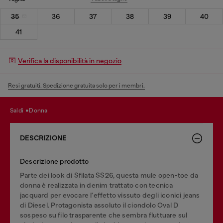
35
36
37
38
39
40
41
Verifica la disponibilità in negozio
Resi gratuiti. Spedizione gratuita solo per i membri.
saldi
donna
DESCRIZIONE
Descrizione prodotto
Parte dei look di Sfilata SS26, questa mule open-toe da
donna è realizzata in denim trattato con tecnica
jacquard per evocare l'effetto vissuto degli iconici jeans
di Diesel. Protagonista assoluto il ciondolo Oval D
sospeso su filo trasparente che sembra fluttuare sul