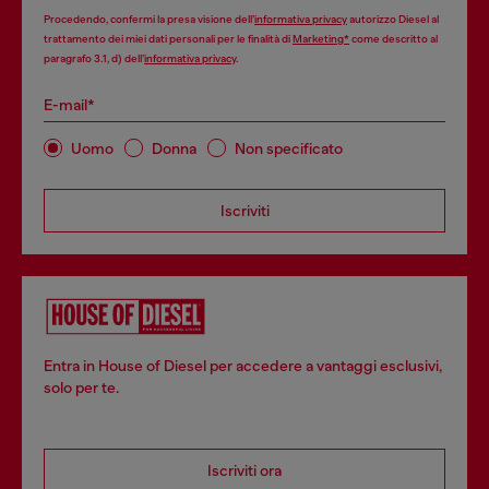
Procedendo, confermi la presa visione dell’
informativa privacy
autorizzo Diesel al
trattamento dei miei dati personali per le finalità di
Marketing*
come descritto al
paragrafo 3.1, d) dell’
informativa privacy
.
E-mail*
Uomo
Donna
Non specificato
Iscriviti
Entra in House of Diesel per accedere a vantaggi esclusivi,
solo per te.
Iscriviti ora