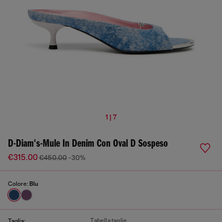
1 | 7
D-Diam's-Mule In Denim Con Oval D Sospeso
€315.00
€450.00
-30%
Colore:
Blu
Tabella taglie
Taglia: