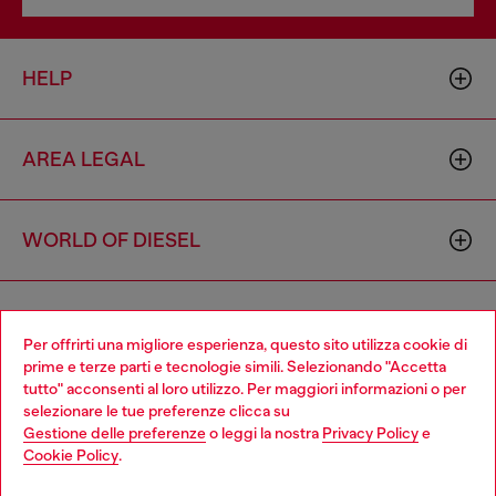
HELP
AREA LEGAL
WORLD OF DIESEL
CORPORATE
Per offrirti una migliore esperienza, questo sito utilizza cookie di
prime e terze parti e tecnologie simili. Selezionando "Accetta
tutto" acconsenti al loro utilizzo. Per maggiori informazioni o per
Choose your location
selezionare le tue preferenze clicca su
Gestione delle preferenze
o leggi la nostra
Privacy Policy
e
You are currently browsing Italia website, but it seems you may
Cookie Policy
.
be based in United States