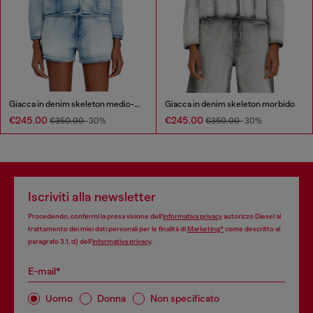
Giacca in denim skeleton medio-chiaro
Giacca in denim skeleton morbido
€245.00
€245.00
€350.00
-30%
€350.00
-30%
Iscriviti alla newsletter
Procedendo, confermi la presa visione dell’
informativa privacy
autorizzo Diesel al
trattamento dei miei dati personali per le finalità di
Marketing*
come descritto al
paragrafo 3.1, d) dell’
informativa privacy
.
E-mail*
Uomo
Donna
Non specificato