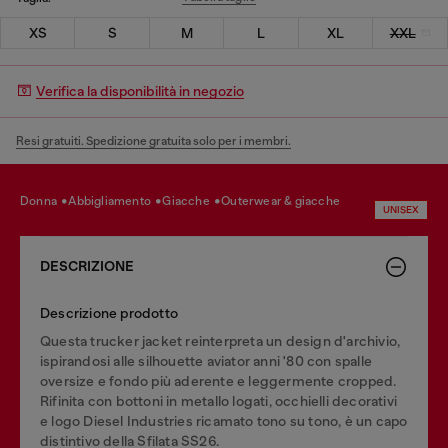
XS
S
M
L
XL
XXL
Verifica la disponibilità in negozio
Resi gratuiti. Spedizione gratuita solo per i membri.
donna
abbigliamento
giacche
outerwear & giacche
UNISEX
DESCRIZIONE
Descrizione prodotto
Questa trucker jacket reinterpreta un design d'archivio,
ispirandosi alle silhouette aviator anni '80 con spalle
oversize e fondo più aderente e leggermente cropped.
Rifinita con bottoni in metallo logati, occhielli decorativi
e logo Diesel Industries ricamato tono su tono, è un capo
distintivo della Sfilata SS26.