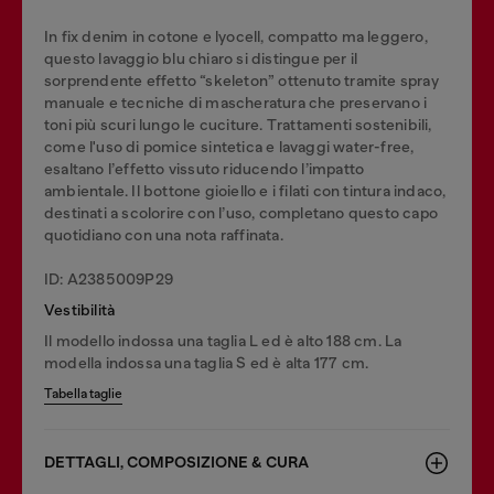
In fix denim in cotone e lyocell, compatto ma leggero,
questo lavaggio blu chiaro si distingue per il
sorprendente effetto “skeleton” ottenuto tramite spray
manuale e tecniche di mascheratura che preservano i
toni più scuri lungo le cuciture. Trattamenti sostenibili,
come l'uso di pomice sintetica e lavaggi water-free,
esaltano l’effetto vissuto riducendo l’impatto
ambientale. Il bottone gioiello e i filati con tintura indaco,
destinati a scolorire con l’uso, completano questo capo
quotidiano con una nota raffinata.
ID: A2385009P29
Vestibilità
Il modello indossa una taglia L ed è alto 188 cm. La
modella indossa una taglia S ed è alta 177 cm.
Tabella taglie
DETTAGLI, COMPOSIZIONE & CURA