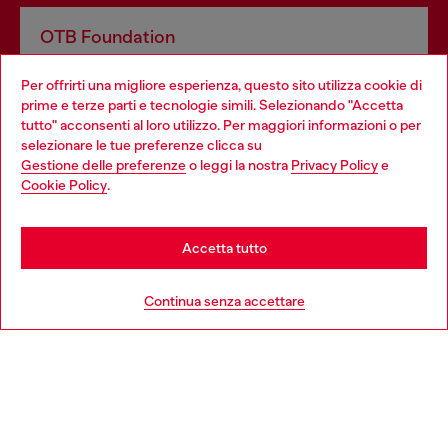
OTB Foundation
Dona il tuo 5x1000 a OTB Foundation, l’organizzazione non
Per offrirti una migliore esperienza, questo sito utilizza cookie di
profit del gruppo OTB che sostiene progetti concreti per
prime e terze parti e tecnologie simili. Selezionando "Accetta
giovani, donne, inclusione ed emergenze in tutto il mondo.
tutto" acconsenti al loro utilizzo. Per maggiori informazioni o per
Choose your location
selezionare le tue preferenze clicca su
Gestione delle preferenze
o leggi la nostra
Privacy Policy
e
You are currently browsing Italia website, but it seems you may
Cookie Policy
.
Scopri di più
be based in United States
Stay in Italia
Accetta tutto
HELP
Go to United States
Continua senza accettare
AREA LEGAL
WORLD OF DIESEL