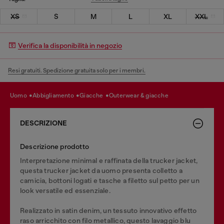
XS
S
M
L
XL
XXL
Verifica la disponibilità in negozio
Resi gratuiti. Spedizione gratuita solo per i membri.
uomo
abbigliamento
giacche
outerwear & giacche
DESCRIZIONE
Descrizione prodotto
Interpretazione minimal e raffinata della trucker jacket,
questa trucker jacket da uomo presenta colletto a
camicia, bottoni logati e tasche a filetto sul petto per un
look versatile ed essenziale.
Realizzato in satin denim, un tessuto innovativo effetto
raso arricchito con filo metallico, questo lavaggio blu