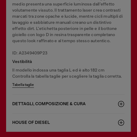
medio presenta una superficie luminosa dall’effetto
volutamente vissuto. Il trattamento laser crea contrasti
marcati tra zone opache e lucide, mentre cicli multipli di
lavaggio e sabbiature manuali creano un distintivo
effetto dirt. L'etichetta posteriore in pelle e il bottone
gioiello con logo D in resina trasparente completano
questo look raffinato e al tempo stesso autentico.
ID: A2349409P23
Vestibilità
Il modello indossa una taglia L ed è alto 182 cm
Controlla la tabella taglie per scegliere la taglia corretta.
Tabella taglie
DETTAGLI, COMPOSIZIONE & CURA
HOUSE OF DIESEL