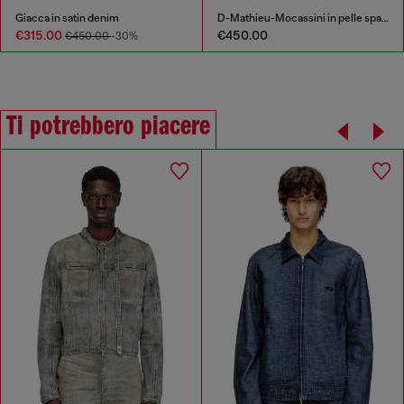
Giacca in satin denim
D-Mathieu-Mocassini in pelle spazzolata con suola in gomma
€315.00
€450.00
€450.00
-30%
Ti potrebbero piacere