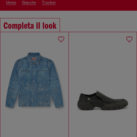
uomo
giacche
trucker
Completa il look