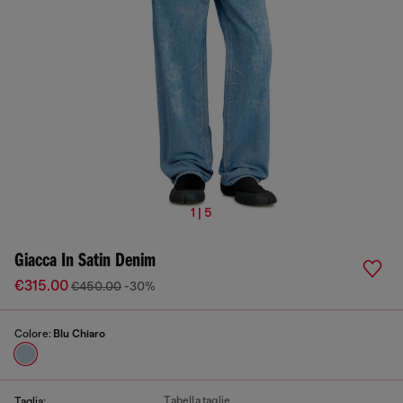
1 | 5
Giacca In Satin Denim
€315.00
€450.00
-30%
Colore:
Blu Chiaro
Tabella taglie
Taglia: