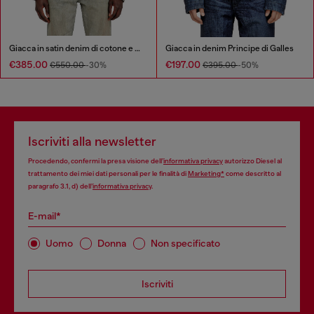
Giacca in satin denim di cotone e canapa
Giacca in denim Principe di Galles
€385.00
€197.00
€550.00
-30%
€395.00
-50%
Iscriviti alla newsletter
Procedendo, confermi la presa visione dell’
informativa privacy
autorizzo Diesel al
trattamento dei miei dati personali per le finalità di
Marketing*
come descritto al
paragrafo 3.1, d) dell’
informativa privacy
.
E-mail*
Uomo
Donna
Non specificato
Iscriviti