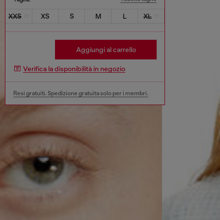
XXS
XS
S
M
L
XL
Aggiungi al carrello
Verifica la disponibilità in negozio
Resi gratuiti. Spedizione gratuita solo per i membri.