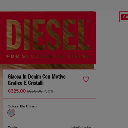
SA
Giacca In Denim Con Motivo
Grafico E Cristalli
€325.00
€650.00
-50%
Colore:
Blu Chiaro
Tabella taglie
Taglia: