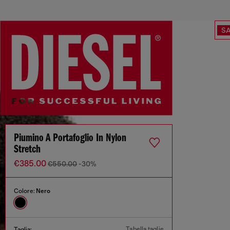
SA
Piumino A Portafoglio In Nylon
Stretch
€385.00
€550.00
-30%
Colore:
Nero
Tabella taglie
Taglia: