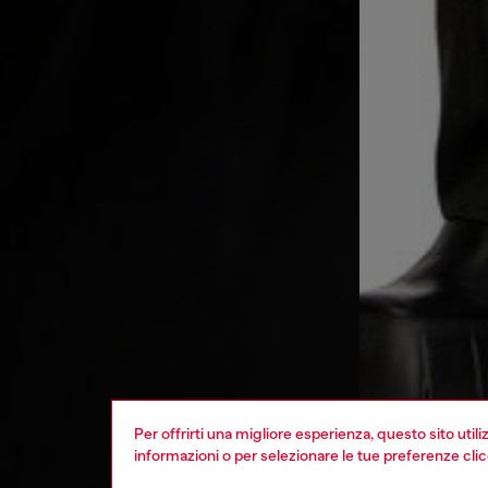
Per offrirti una migliore esperienza, questo sito util
informazioni o per selezionare le tue preferenze cli