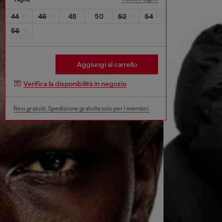
44
46
48
50
52
54
56
Aggiungi al carrello
Verifica la disponibilità in negozio
Resi gratuiti. Spedizione gratuita solo per i membri.