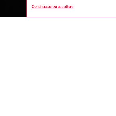
Continua senza accettare
uomo
abbig
DESCRI
Descriz
Molto p
Runway 
loose c
imbottit
garantir
couliss
ID: A2