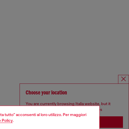
Choose your location
You are currently browsing Italia website, but it
seems you may be based in United States
ta tutto" acconsenti al loro utilizzo. Per maggiori
 Policy
.
Stay in Italia