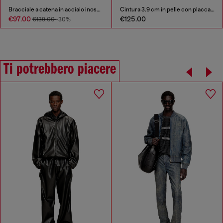
Bracciale a catena in acciaio inossidabile
Cintura 3.9 cm in pelle con placca logo
€97.00
€125.00
€139.00
-30%
Ti potrebbero piacere