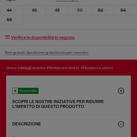
44
46
48
50
52
54
56
Verifica la disponibilità in negozio
Resi gratuiti. Spedizione gratuita solo per i membri.
uomo
abbigliamento
pantaloni e shorts
pantaloni e shorts
Responsible
SCOPRI LE NOSTRE INIZIATIVE PER RIDURRE
LʹIMPATTO DI QUESTO PRODOTTO
DESCRIZIONE