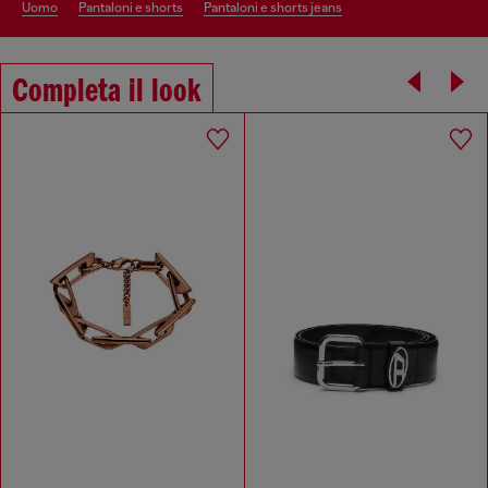
uomo
pantaloni e shorts
pantaloni e shorts jeans
Completa il look