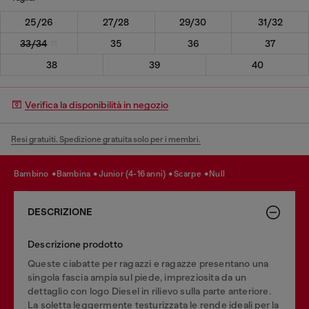
25/26
27/28
29/30
31/32
33/34
35
36
37
38
39
40
Verifica la disponibilità in negozio
Resi gratuiti. Spedizione gratuita solo per i membri.
bambino
bambina
junior (4-16 anni)
scarpe
null
DESCRIZIONE
Descrizione prodotto
Queste ciabatte per ragazzi e ragazze presentano una
singola fascia ampia sul piede, impreziosita da un
dettaglio con logo Diesel in rilievo sulla parte anteriore.
La soletta leggermente testurizzata le rende ideali per la