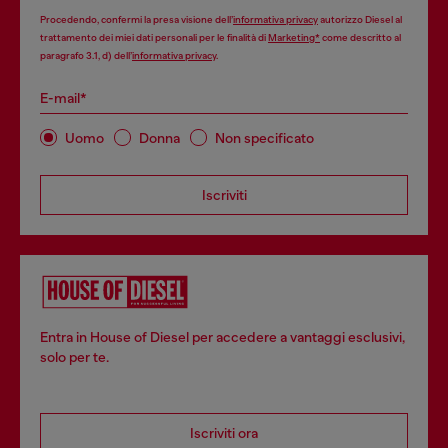
Procedendo, confermi la presa visione dell’
informativa privacy
autorizzo Diesel al
trattamento dei miei dati personali per le finalità di
Marketing*
come descritto al
paragrafo 3.1, d) dell’
informativa privacy
.
E-mail*
Uomo
Donna
Non specificato
Iscriviti
Entra in House of Diesel per accedere a vantaggi esclusivi,
solo per te.
Iscriviti ora