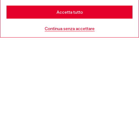
Stay in Italia
Accetta tutto
HELP
Go to United States
Continua senza accettare
AREA LEGAL
WORLD OF DIESEL
CORPORATE