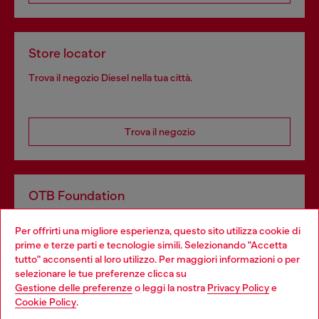
Store locator
Trova il negozio Diesel nella tua città.
Trova il negozio
OTB Foundation
Dona il tuo 5x1000 a OTB Foundation, l’organizzazione non
Per offrirti una migliore esperienza, questo sito utilizza cookie di
profit del gruppo OTB che sostiene progetti concreti per
prime e terze parti e tecnologie simili. Selezionando "Accetta
giovani, donne, inclusione ed emergenze in tutto il mondo.
tutto" acconsenti al loro utilizzo. Per maggiori informazioni o per
Choose your location
selezionare le tue preferenze clicca su
Gestione delle preferenze
o leggi la nostra
Privacy Policy
e
You are currently browsing Italia website, but it seems you may
Cookie Policy
.
Scopri di più
be based in United States