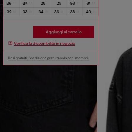
26
27
28
29
30
31
32
33
34
36
38
40
Aggiungi al carrello
Verifica la disponibilità in negozio
Resi gratuiti. Spedizione gratuita solo per i membri.