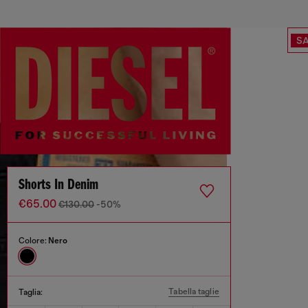
SA
Shorts In Denim
€65.00
€130.00
-50%
Colore:
Nero
Tabella taglie
Taglia: