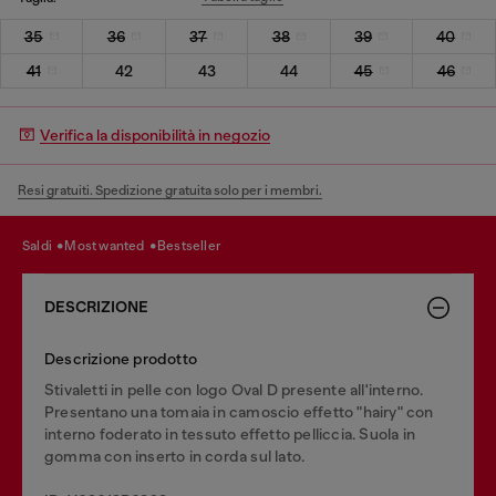
35
36
37
38
39
40
41
42
43
44
45
46
Verifica la disponibilità in negozio
Resi gratuiti. Spedizione gratuita solo per i membri.
saldi
most wanted
bestseller
DESCRIZIONE
Descrizione prodotto
Stivaletti in pelle con logo Oval D presente all'interno.
Presentano una tomaia in camoscio effetto "hairy" con
interno foderato in tessuto effetto pelliccia. Suola in
gomma con inserto in corda sul lato.