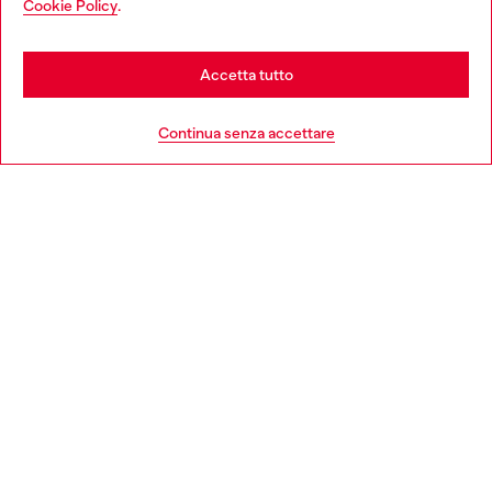
Cookie Policy
.
Scopri di più
be based in United States
Stay in Italia
Accetta tutto
HELP
Go to United States
Continua senza accettare
AREA LEGAL
WORLD OF DIESEL
CORPORATE