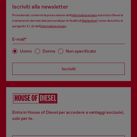
Iscriviti alla newsletter
Procedendo, confermi la presa visione dell’
informativa privacy
autorizzo Diesel al
trattamento dei miei dati personali per le finalità di
Marketing*
come descritto al
paragrafo 3.1, d) dell’
informativa privacy
.
E-mail*
Uomo
Donna
Non specificato
Iscriviti
Entra in House of Diesel per accedere a vantaggi esclusivi,
solo per te.