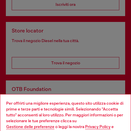
Iscriviti ora
Store locator
Trova il negozio Diesel nella tua città.
Trova il negozio
OTB Foundation
Dona il tuo 5x1000 a OTB Foundation, l’organizzazione non
Per offrirti una migliore esperienza, questo sito utilizza cookie di
profit del gruppo OTB che sostiene progetti concreti per
prime e terze parti e tecnologie simili. Selezionando "Accetta
giovani, donne, inclusione ed emergenze in tutto il mondo.
tutto" acconsenti al loro utilizzo. Per maggiori informazioni o per
Choose your location
selezionare le tue preferenze clicca su
Gestione delle preferenze
o leggi la nostra
Privacy Policy
e
You are currently browsing Italia website, but it seems you may