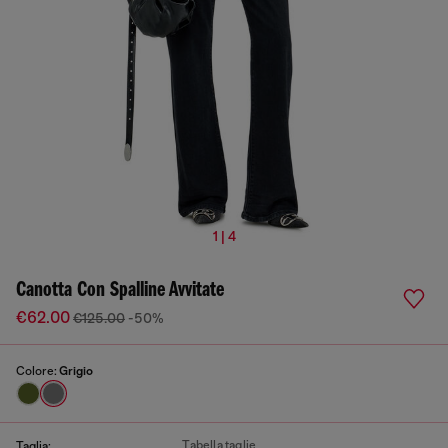
1 | 4
Canotta Con Spalline Avvitate
€62.00
€125.00
-50%
Colore:
Grigio
Tabella taglie
Taglia: