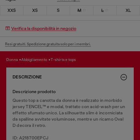
XXS
XS
S
M
L
XL
Verifica la disponibilità in negozio
Resi gratuiti. Spedizione gratuita solo per i membri.
donna
abbigliamento
t-shirts e tops
DESCRIZIONE
Descrizione prodotto
Questo top a canotta da donna è realizzato in morbido
jersey TENCEL™ e modal, trattato con acid-wash per un
effetto sfumato unico. La silhouette slim è incorniciata
da spalline avvitate voluminose, mentre un ricamo Oval
D decora il retro.
ID: A218700EPCJ