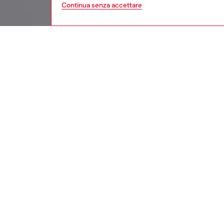
Continua senza accettare
bambino
ba
Respo
SCOPRI
DESCRI
Descriz
Questa T
present
caratter
dissolvo