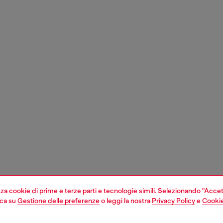
izza cookie di prime e terze parti e tecnologie simili. Selezionando "Accet
cca su
Gestione delle preferenze
o leggi la nostra
Privacy Policy
e
Cookie