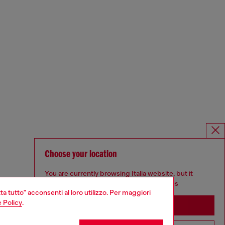
Choose your location
You are currently browsing Italia website, but it
seems you may be based in United States
ta tutto" acconsenti al loro utilizzo. Per maggiori
 Policy
.
Stay in Italia