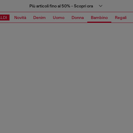
Più articoli fino al 50% - Scopri ora
LDI
Novità
Denim
Uomo
Donna
Bambino
Regali