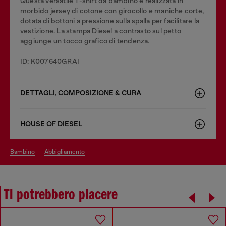
Questa versatile T-shirt da bambino è realizzata in
morbido jersey di cotone con girocollo e maniche corte,
dotata di bottoni a pressione sulla spalla per facilitare la
vestizione. La stampa Diesel a contrasto sul petto
aggiunge un tocco grafico di tendenza.
ID: K007640GRAI
DETTAGLI, COMPOSIZIONE & CURA
HOUSE OF DIESEL
bambino
abbigliamento
Ti potrebbero piacere