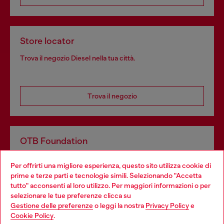
Store locator
Trova il negozio Diesel nella tua città.
Trova il negozio
OTB Foundation
Dona il tuo 5x1000 a OTB Foundation, l’organizzazione non
Per offrirti una migliore esperienza, questo sito utilizza cookie di
profit del gruppo OTB che sostiene progetti concreti per
prime e terze parti e tecnologie simili. Selezionando "Accetta
giovani, donne, inclusione ed emergenze in tutto il mondo.
tutto" acconsenti al loro utilizzo. Per maggiori informazioni o per
Choose your location
selezionare le tue preferenze clicca su
Gestione delle preferenze
o leggi la nostra
Privacy Policy
e
You are currently browsing Italia website, but it seems you may
Cookie Policy
.
Scopri di più
be based in United States