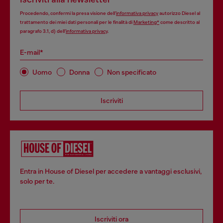
Procedendo, confermi la presa visione dell’
informativa privacy
autorizzo Diesel al
trattamento dei miei dati personali per le finalità di
Marketing*
come descritto al
paragrafo 3.1, d) dell’
informativa privacy
.
E-mail*
Uomo
Donna
Non specificato
Iscriviti
Entra in House of Diesel per accedere a vantaggi esclusivi,
solo per te.
Iscriviti ora