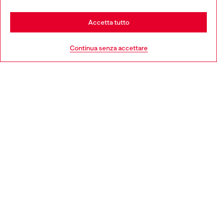
Stay in Italia
Accetta tutto
HELP
Go to United States
Continua senza accettare
AREA LEGAL
WORLD OF DIESEL
CORPORATE