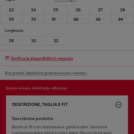
23
24
25
26
27
28
29
30
31
32
33
34
Lunghezza:
28
30
32
Verifica la disponibilità in negozio
Resi gratuiti. Spedizione gratuita solo per i membri.
donna
jeans
vedi tutto
bootcut
DESCRIZIONE, TAGLIA E FIT
Descrizione prodotto
Bootcut fit con vita bassa e gamba slim. Versione
contemporanea degli iconici jeans Diesel degli anni