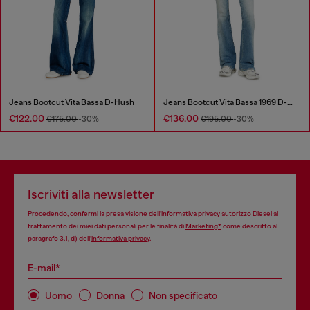
Jeans Bootcut Vita Bassa D-Hush
Jeans Bootcut Vita Bassa 1969 D-Ebbey
€122.00
€136.00
€175.00
-30%
€195.00
-30%
Iscriviti alla newsletter
Procedendo, confermi la presa visione dell’
informativa privacy
autorizzo Diesel al
trattamento dei miei dati personali per le finalità di
Marketing*
come descritto al
paragrafo 3.1, d) dell’
informativa privacy
.
E-mail*
Uomo
Donna
Non specificato