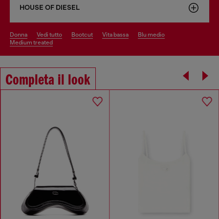
HOUSE OF DIESEL
donna
vedi tutto
bootcut
vita bassa
blu medio
medium treated
Completa il look