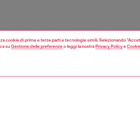
izza cookie di prime e terze parti e tecnologie simili. Selezionando "Accet
cca su
Gestione delle preferenze
o leggi la nostra
Privacy Policy
e
Cookie
1 | 1
 e costumi
calzini
calzini
nsible
 LE NOSTRE INIZIATIVE PER RIDURRE LʹIMPATTO DI QUESTO PRO