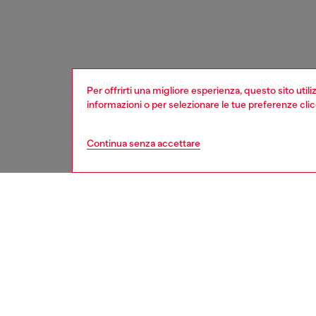
Per offrirti una migliore esperienza, questo sito util
informazioni o per selezionare le tue preferenze cli
Continua senza accettare
uomo
intimo
Respo
SCOPRI