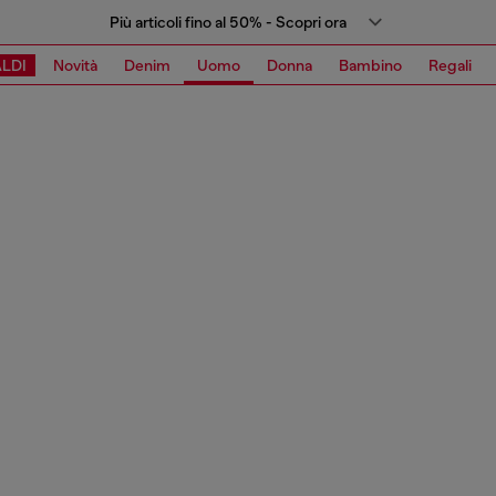
Più articoli fino al 50% - Scopri ora
LDI
Novità
Denim
Uomo
Donna
Bambino
Regali