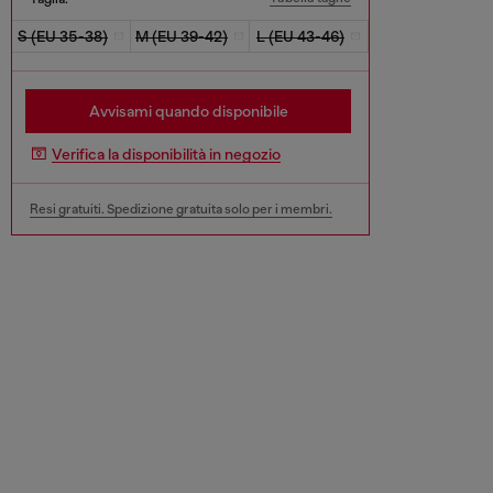
S (EU 35-38)
M (EU 39-42)
L (EU 43-46)
Avvisami quando disponibile
Verifica la disponibilità in negozio
Resi gratuiti. Spedizione gratuita solo per i membri.