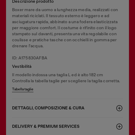
Descrizione prodotto
Boxer mare da uomo a lunghezza media, realizzati con
materiali riciclati. Il tessuto esterno è leggero e ad
asciugatura rapida, abbinato a una fodera elasticizzata
per maggiore comfort. Il costume è rifinito con il logo
stampato sul davanti, presenta una vita regolabile con
coulisse e pratiche tasche con occhielli in gomma per
drenare l'acqua.
ID: A175830AFBA
Vestibilità
Il modello indossa una taglia L ed è alto 182 cm
Controlla la tabella taglie per scegliere la taglia corretta.
Tabella taglie
DETTAGLI, COMPOSIZIONE & CURA
DELIVERY & PREMIUM SERVICES