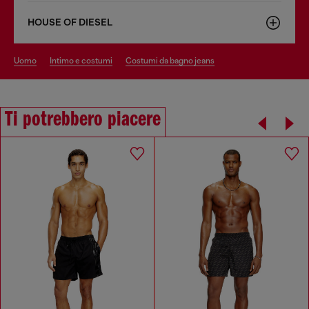
HOUSE OF DIESEL
uomo
intimo e costumi
costumi da bagno jeans
Ti potrebbero piacere