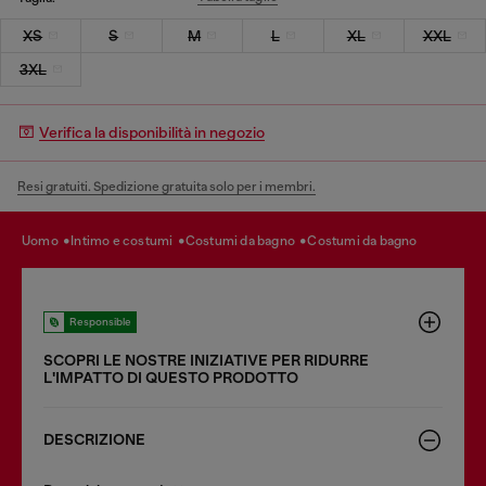
XS
S
M
L
XL
XXL
3XL
Verifica la disponibilità in negozio
Resi gratuiti. Spedizione gratuita solo per i membri.
uomo
intimo e costumi
costumi da bagno
costumi da bagno
Responsible
SCOPRI LE NOSTRE INIZIATIVE PER RIDURRE
LʹIMPATTO DI QUESTO PRODOTTO
DESCRIZIONE