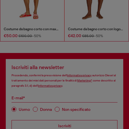
Costume da bagno corto con maxi logo
Costume da bagno corto con logo all-over
€50.00
€42.00
€100.00
-50%
€85.00
-50%
Iscriviti alla newsletter
Procedendo, confermi la presa visione dell’
informativa privacy
autorizzo Diesel al
trattamento dei miei dati personali per le finalità di
Marketing*
come descritto al
paragrafo 3.1, d) dell’
informativa privacy
.
E-mail*
Uomo
Donna
Non specificato
Iscriviti