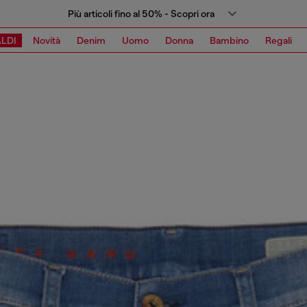
Più articoli fino al 50% - Scopri ora
LDI
Novità
Denim
Uomo
Donna
Bambino
Regali