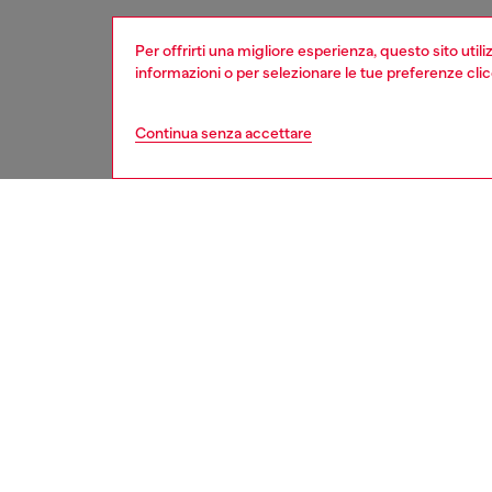
Per offrirti una migliore esperienza, questo sito util
informazioni o per selezionare le tue preferenze cli
Continua senza accettare
second hand
DESCRI
Descriz
Questi j
un proce
sanifica
potrebbe