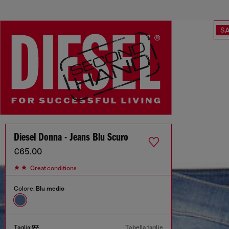
SA
Diesel Donna - Jeans Blu Scuro
€65.00
Great conditions
Colore:
Blu medio
Taglia:
27
Tabella taglie