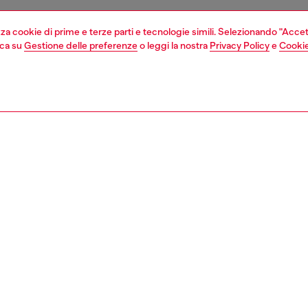
izza cookie di prime e terze parti e tecnologie simili. Selezionando "Accet
cca su
Gestione delle preferenze
o leggi la nostra
Privacy Policy
e
Cookie
1 | 2
second hand
second hand
denim second hand
ZIONE
ione prodotto
eans di Second Hand sono stati ricondizionati attraverso
sso di riparazione, lavaggio e trattamento di
zione. Alcune finiture o dettagli minori non riparabili
ro essere stati sostituiti. La guida alle taglie si riferisce