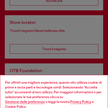
Iscriviti ora
Store locator
Trova il negozio Diesel nella tua città.
Trova il negozio
OTB Foundation
Dona il tuo 5x1000 a OTB Foundation, l’organizzazione non
Per offrirti una migliore esperienza, questo sito utilizza cookie di
profit del gruppo OTB che sostiene progetti concreti per
prime e terze parti e tecnologie simili. Selezionando "Accetta
giovani, donne, inclusione ed emergenze in tutto il mondo.
tutto" acconsenti al loro utilizzo. Per maggiori informazioni o per
Choose your location
selezionare le tue preferenze clicca su
Gestione delle preferenze
o leggi la nostra
Privacy Policy
e
You are currently browsing Italia website, but it seems you may
Cookie Policy
.
Scopri di più