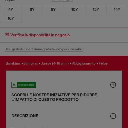
4Y
6Y
8Y
10Y
12Y
14Y
16Y
Verifica la disponibilità in negozio
Resi gratuiti. Spedizione gratuita solo per i membri.
bambino
bambina
junior (4-16 anni)
abbigliamento
felpe
Responsible
SCOPRI LE NOSTRE INIZIATIVE PER RIDURRE
LʹIMPATTO DI QUESTO PRODOTTO
DESCRIZIONE