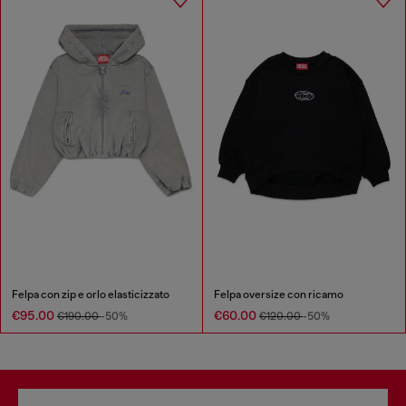
Felpa con zip e orlo elasticizzato
Felpa oversize con ricamo
€95.00
€60.00
€190.00
-50%
€120.00
-50%