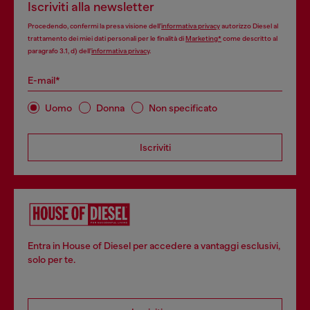
Iscriviti alla newsletter
Procedendo, confermi la presa visione dell’
informativa privacy
autorizzo Diesel al
trattamento dei miei dati personali per le finalità di
Marketing*
come descritto al
paragrafo 3.1, d) dell’
informativa privacy
.
E-mail*
Uomo
Donna
Non specificato
Iscriviti
Entra in House of Diesel per accedere a vantaggi esclusivi,
solo per te.