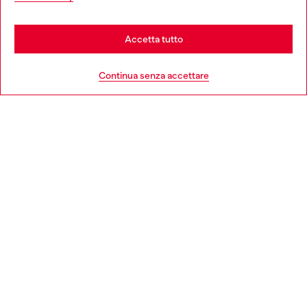
be based in United States
Stay in Italia
Accetta tutto
HELP
Go to United States
Continua senza accettare
AREA LEGAL
WORLD OF DIESEL
CORPORATE