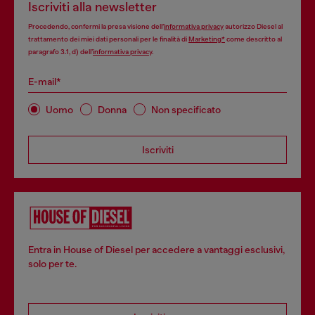
Iscriviti alla newsletter
Procedendo, confermi la presa visione dell’
informativa privacy
autorizzo Diesel al
trattamento dei miei dati personali per le finalità di
Marketing*
come descritto al
paragrafo 3.1, d) dell’
informativa privacy
.
E-mail*
Uomo
Donna
Non specificato
Iscriviti
Entra in House of Diesel per accedere a vantaggi esclusivi,
solo per te.