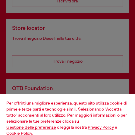
Iscriviti ora
Store locator
Trova il negozio Diesel nella tua città.
Trova il negozio
OTB Foundation
Dona il tuo 5x1000 a OTB Foundation, l’organizzazione non
Per offrirti una migliore esperienza, questo sito utilizza cookie di
profit del gruppo OTB che sostiene progetti concreti per
prime e terze parti e tecnologie simili. Selezionando "Accetta
giovani, donne, inclusione ed emergenze in tutto il mondo.
tutto" acconsenti al loro utilizzo. Per maggiori informazioni o per
Choose your location
selezionare le tue preferenze clicca su
Gestione delle preferenze
o leggi la nostra
Privacy Policy
e
You are currently browsing Italia website, but it seems you may
Cookie Policy
.
Scopri di più