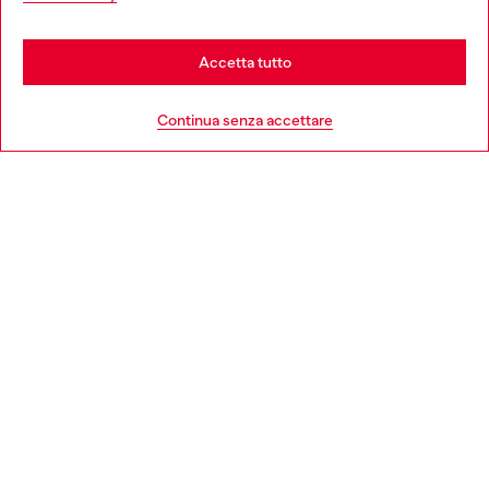
be based in United States
Stay in Italia
Accetta tutto
HELP
Go to United States
Continua senza accettare
AREA LEGAL
WORLD OF DIESEL
CORPORATE