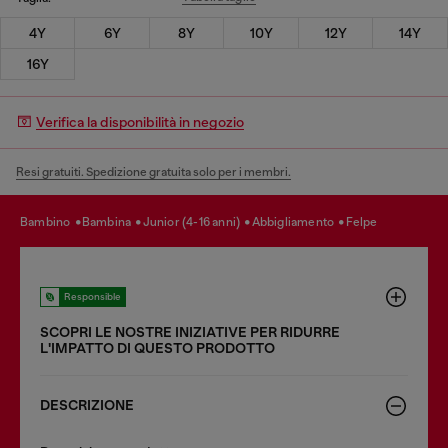
4Y
6Y
8Y
10Y
12Y
14Y
16Y
Verifica la disponibilità in negozio
Resi gratuiti. Spedizione gratuita solo per i membri.
bambino
bambina
junior (4-16 anni)
abbigliamento
felpe
Responsible
SCOPRI LE NOSTRE INIZIATIVE PER RIDURRE
LʹIMPATTO DI QUESTO PRODOTTO
DESCRIZIONE