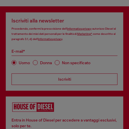
Iscriviti alla newsletter
Procedendo, confermi la presa visione dell’
informativa privacy
autorizzo Diesel al
trattamento dei miei dati personali per le finalità di
Marketing*
come descritto al
paragrafo 3.1, d) dell’
informativa privacy
.
E-mail*
Uomo
Donna
Non specificato
Iscriviti
Entra in House of Diesel per accedere a vantaggi esclusivi,
solo per te.