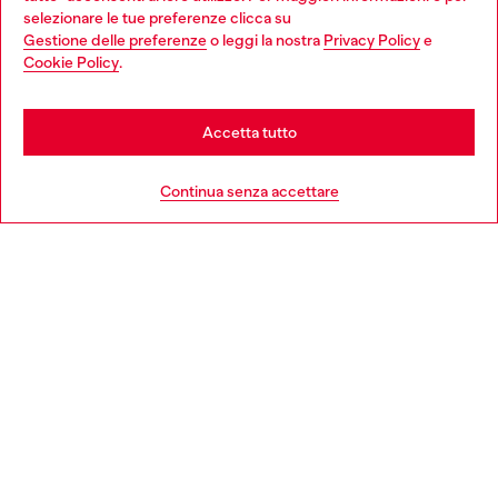
Choose your location
selezionare le tue preferenze clicca su
Gestione delle preferenze
o leggi la nostra
Privacy Policy
e
You are currently browsing Italia website, but it seems you may
Cookie Policy
.
Scopri di più
be based in United States
Stay in Italia
Accetta tutto
HELP
Go to United States
Continua senza accettare
AREA LEGAL
WORLD OF DIESEL
CORPORATE