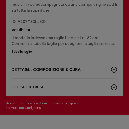
fascia in vita, accompagnata da una stampa a righe sottili
su tutta la superficie.
ID: A207730LJCD
Vestibilità
Il modello indossa una taglia L ed è alto 182 cm
Controlla la tabella taglie per scegliere la taglia corretta.
Tabella taglie
DETTAGLI, COMPOSIZIONE & CURA
HOUSE OF DIESEL
uomo
intimo e costumi
boxer e slip jeans
intimo e costumi jeans