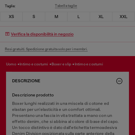
Tabella taglie
Taglia:
XS
S
M
L
XL
XXL
Verifica la disponibilità in negozio
Resi gratuiti. Spedizione gratuita solo per i membri.
uomo
intimo e costumi
boxer e slip
intimo e costumi
DESCRIZIONE
Descrizione prodotto
Boxer lunghi realizzati in una miscela di cotone ed
elastan per un'elasticità e un comfort ottimali.
Presentano una fascia in vita trattata a mano con un
effetto denim, che si abbina al colore di base del capo.
Un tocco distintivo è dato dall'etichetta termoadesiva
Denim Division posizionata sulla parte anteriore della