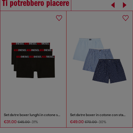
Ti potrebbero piacere
Set da tre boxer lunghi in cotone stretch
Set da tre boxer in cotone con stampa integrale
€31.00
€49.00
€45.00
-31%
€70.00
-30%