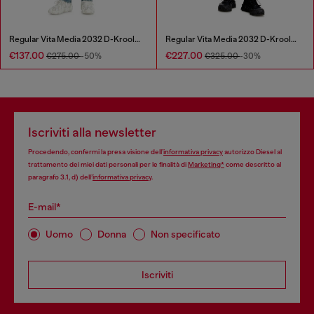
Regular Vita Media 2032 D-Krooley Joggjeans®
Regular Vita Media 2032 D-Krooley Joggjeans®
€137.00
€227.00
€275.00
-50%
€325.00
-30%
Iscriviti alla newsletter
Procedendo, confermi la presa visione dell’
informativa privacy
autorizzo Diesel al
trattamento dei miei dati personali per le finalità di
Marketing*
come descritto al
paragrafo 3.1, d) dell’
informativa privacy
.
E-mail*
Uomo
Donna
Non specificato
Iscriviti