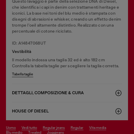
Questo lavaggio è parte della selezione DNA di Diesel,
che identifica i capi in denim con trattamenti heritage e
iconici. La base nei toni del blu medio è stampata con
disegni di abrasioni e whisker, creando un effetto denim
trompe l’oeil altamente distintivo. Realizzato con una
percentuale di cotone riciclato.
ID: A14847068UT
Vestibilità
Il modello indossa una taglia 32 ed è alto 182 cm
Controlla la tabella taglie per scegliere la taglia corretta.
Tabella taglie
DETTAGLI, COMPOSIZIONE & CURA
HOUSE OF DIESEL
uomo
vedi tutto
regular jeans
regular
vita media
blu medio
treated
joggjeans