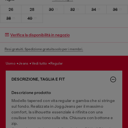
26
28
30
32
34
36
38
40
Verifica la disponibilità in negozio
Resi gratuiti. Spedizione gratuita solo per i membri.
uomo
jeans
vedi tutto
regular
DESCRIZIONE, TAGLIA E FIT
Descrizione prodotto
Modello tapered con vita regular e gamba che si stringe
sul fondo. Realizzata in JoggJeans per il massimo
comfort, la silhouette essenziale è rifinita con una
coulisse tono su tono sulla vita. Chiusura con bottone e
zip.