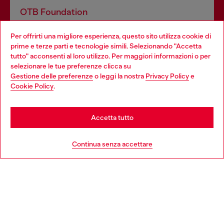
OTB Foundation
Dona il tuo 5x1000 a OTB Foundation, l’organizzazione non
Per offrirti una migliore esperienza, questo sito utilizza cookie di
profit del gruppo OTB che sostiene progetti concreti per
prime e terze parti e tecnologie simili. Selezionando "Accetta
giovani, donne, inclusione ed emergenze in tutto il mondo.
tutto" acconsenti al loro utilizzo. Per maggiori informazioni o per
Choose your location
selezionare le tue preferenze clicca su
Gestione delle preferenze
o leggi la nostra
Privacy Policy
e
You are currently browsing Italia website, but it seems you may
Cookie Policy
.
Scopri di più
be based in United States
Stay in Italia
Accetta tutto
HELP
Go to United States
Continua senza accettare
AREA LEGAL
WORLD OF DIESEL