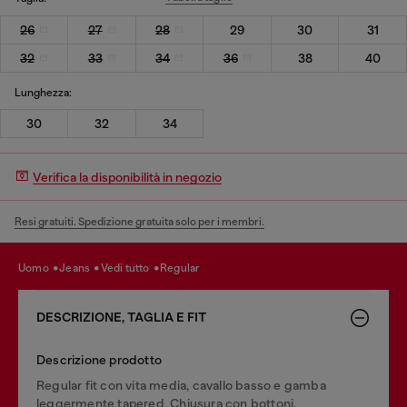
26
27
28
29
30
31
32
33
34
36
38
40
Lunghezza:
30
32
34
Verifica la disponibilità in negozio
Resi gratuiti. Spedizione gratuita solo per i membri.
uomo
jeans
vedi tutto
regular
DESCRIZIONE, TAGLIA E FIT
Descrizione prodotto
Regular fit con vita media, cavallo basso e gamba
leggermente tapered. Chiusura con bottoni.