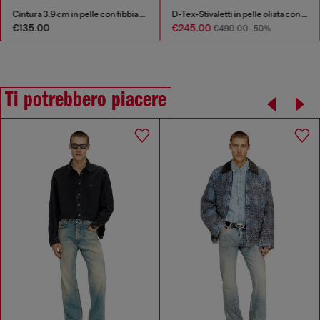
Cintura 3.9 cm in pelle con fibbia a D
D-Tex-Stivaletti in pelle oliata con suola divisa
€135.00
€245.00
€490.00
-50%
Ti potrebbero piacere