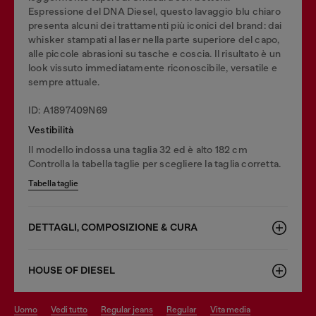
Espressione del DNA Diesel, questo lavaggio blu chiaro
presenta alcuni dei trattamenti più iconici del brand: dai
whisker stampati al laser nella parte superiore del capo,
alle piccole abrasioni su tasche e coscia. Il risultato è un
look vissuto immediatamente riconoscibile, versatile e
sempre attuale.
ID: A1897409N69
Vestibilità
Il modello indossa una taglia 32 ed è alto 182 cm
Controlla la tabella taglie per scegliere la taglia corretta.
Tabella taglie
DETTAGLI, COMPOSIZIONE & CURA
HOUSE OF DIESEL
uomo
vedi tutto
regular jeans
regular
vita media