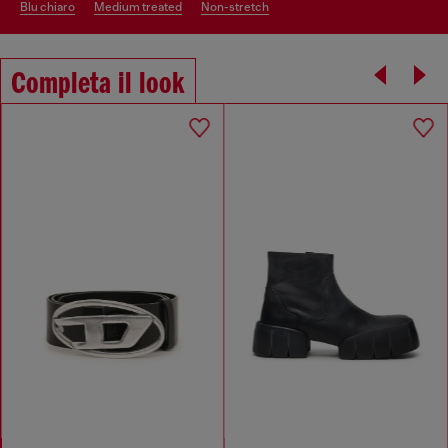
blu chiaro
medium treated
non-stretch
Completa il look