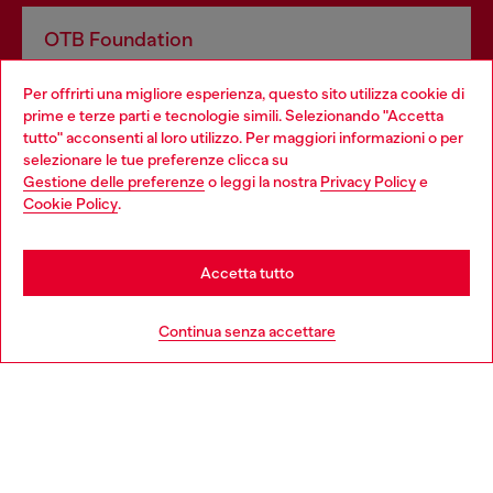
OTB Foundation
Dona il tuo 5x1000 a OTB Foundation, l’organizzazione non
Per offrirti una migliore esperienza, questo sito utilizza cookie di
profit del gruppo OTB che sostiene progetti concreti per
prime e terze parti e tecnologie simili. Selezionando "Accetta
giovani, donne, inclusione ed emergenze in tutto il mondo.
tutto" acconsenti al loro utilizzo. Per maggiori informazioni o per
Choose your location
selezionare le tue preferenze clicca su
Gestione delle preferenze
o leggi la nostra
Privacy Policy
e
You are currently browsing Italia website, but it seems you may
Cookie Policy
.
Scopri di più
be based in United States
Stay in Italia
Accetta tutto
HELP
Go to United States
Continua senza accettare
AREA LEGAL
WORLD OF DIESEL