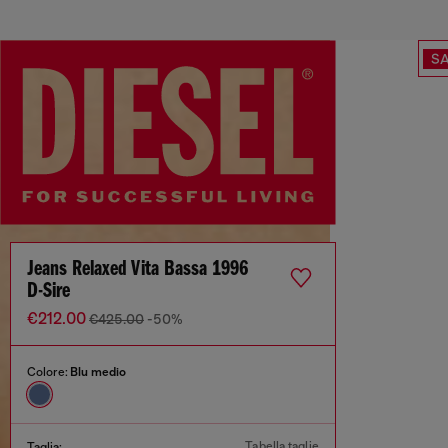
SA
Jeans Relaxed Vita Bassa 1996
D-Sire
€212.00
€425.00
-50%
Colore:
Blu medio
Tabella taglie
Taglia: