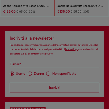
Jeans Relaxed Vita Bassa 1996 D-Sire
Jeans Relaxed Vita Bassa 1996 D-Sire
€136.00
€136.00
€195.00
-30%
€195.00
-30%
Iscriviti alla newsletter
Procedendo, confermi la presa visione dell’
informativa privacy
autorizzo Diesel al
trattamento dei miei dati personali per le finalità di
Marketing*
come descritto al
paragrafo 3.1, d) dell’
informativa privacy
.
E-mail*
Uomo
Donna
Non specificato
Iscriviti