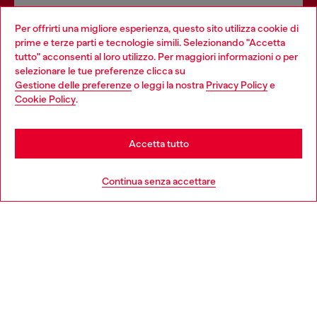
Dona il tuo 5x1000 a OTB Foundation, l’organizzazione non
Per offrirti una migliore esperienza, questo sito utilizza cookie di
profit del gruppo OTB che sostiene progetti concreti per
prime e terze parti e tecnologie simili. Selezionando "Accetta
giovani, donne, inclusione ed emergenze in tutto il mondo.
tutto" acconsenti al loro utilizzo. Per maggiori informazioni o per
Choose your location
selezionare le tue preferenze clicca su
Gestione delle preferenze
o leggi la nostra
Privacy Policy
e
You are currently browsing Italia website, but it seems you may
Cookie Policy
.
Scopri di più
be based in United States
Stay in Italia
Accetta tutto
HELP
Go to United States
Continua senza accettare
AREA LEGAL
WORLD OF DIESEL