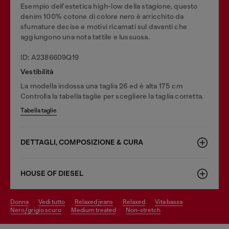
Esempio dell'estetica high-low della stagione, questo
denim 100% cotone di colore nero è arricchito da
sfumature decise e motivi ricamati sul davanti che
aggiungono una nota tattile e lussuosa.
ID: A2386609Q19
Vestibilità
La modella indossa una taglia 26 ed è alta 175 cm
Controlla la tabella taglie per scegliere la taglia corretta.
Tabella taglie
DETTAGLI, COMPOSIZIONE & CURA
HOUSE OF DIESEL
donna
vedi tutto
relaxed jeans
relaxed
vita bassa
nero/grigio scuro
medium treated
non-stretch