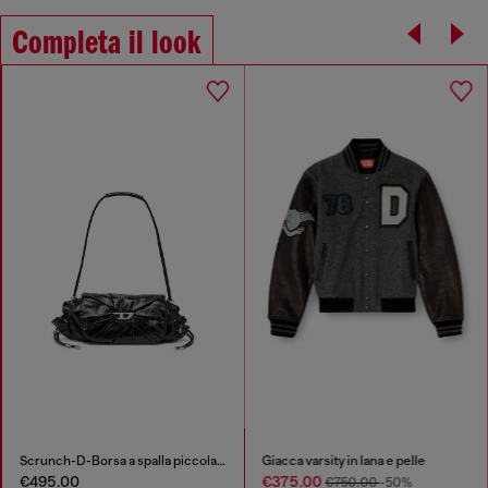
Completa il look
Scrunch-D-Borsa a spalla piccola arricciata in pelle lucida
Giacca varsity in lana e pelle
€495.00
€375.00
€750.00
-50%