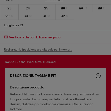
23
24
25
26
27
28
29
30
31
32
Lunghezza:
32
Verifica la disponibilità in negozio
Resi gratuiti. Spedizione gratuita solo per i membri.
donna
jeans
vedi tutto
relaxed
DESCRIZIONE, TAGLIA E FIT
Descrizione prodotto
Relaxed fit con vita bassa, cavallo basso e gamba extra-
lunga e wide. La più ampia delle nostre silhouette in
denim, dal design morbido e oversize. Chiusura con
bottoni.