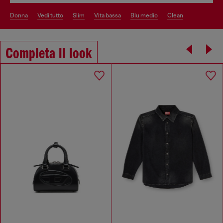
donna
vedi tutto
slim
vita bassa
blu medio
clean
Completa il look