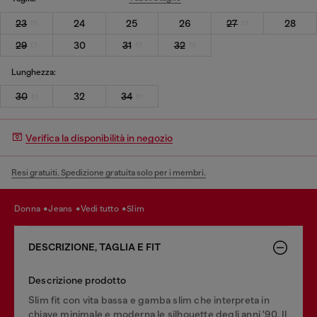
23
24
25
26
27
28
29
30
31
32
Lunghezza:
30
32
34
Verifica la disponibilità in negozio
Resi gratuiti. Spedizione gratuita solo per i membri.
donna
jeans
vedi tutto
slim
DESCRIZIONE, TAGLIA E FIT
Descrizione prodotto
Slim fit con vita bassa e gamba slim che interpreta in
chiave minimale e moderna le silhouette degli anni '90. Il