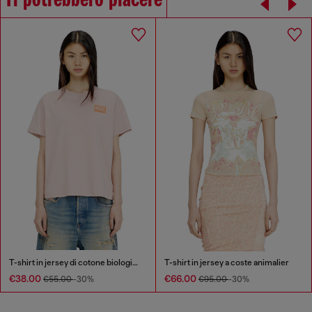
Ti potrebbero piacere
T-shirt in jersey di cotone biologico con girocollo e stampa con logo
T-shirt in jersey a coste animalier
€38.00
€66.00
€55.00
-30%
€95.00
-30%