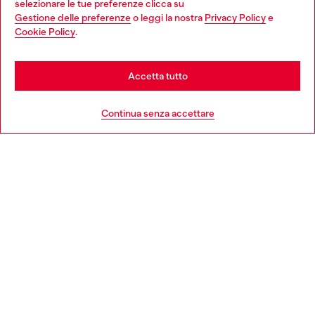
selezionare le tue preferenze clicca su
Gestione delle preferenze
o leggi la nostra
Privacy Policy
e
You are currently browsing Italia website, but it seems you may
Cookie Policy
.
Scopri di più
be based in United States
Stay in Italia
Accetta tutto
HELP
Go to United States
Continua senza accettare
AREA LEGAL
WORLD OF DIESEL
CORPORATE