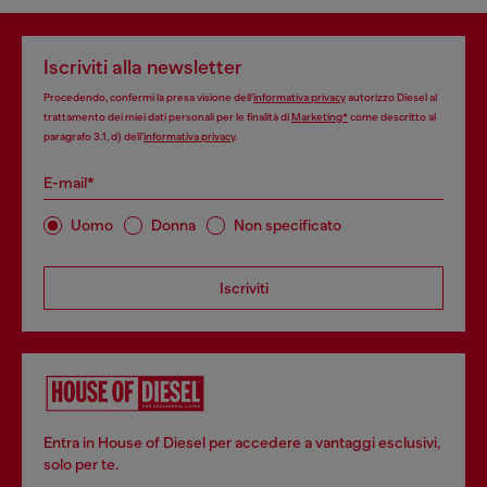
Iscriviti alla newsletter
Procedendo, confermi la presa visione dell’
informativa privacy
autorizzo Diesel al
trattamento dei miei dati personali per le finalità di
Marketing*
come descritto al
paragrafo 3.1, d) dell’
informativa privacy
.
E-mail*
Uomo
Donna
Non specificato
Iscriviti
Entra in House of Diesel per accedere a vantaggi esclusivi,
solo per te.