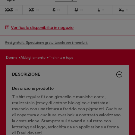
XXS
XS
S
M
L
XL
Verifica la disponibilità in negozio
Resi gratuiti. Spedizione gratuita solo per i membri.
donna
abbigliamento
t-shirts e tops
DESCRIZIONE
Descrizione prodotto
T-shirt regular fit con girocollo e maniche corte,
realizzata in jersey di cotone biologico e trattata al
rovescio con una tintura a freddo con pigmenti. Cuciture
di copertura e cuciture overlock a contrasto valorizzano
la costruzione. Stampata sul davanti e sul retro con
lettering del logo, arricchita da un'applicazione a forma
di D sul davanti.