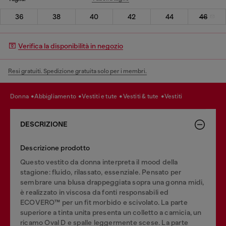
36
38
40
42
44
46
Verifica la disponibilità in negozio
Resi gratuiti. Spedizione gratuita solo per i membri.
donna
abbigliamento
vestiti e tute
vestiti & tute
vestiti
DESCRIZIONE
Descrizione prodotto
Questo vestito da donna interpreta il mood della
stagione: fluido, rilassato, essenziale. Pensato per
sembrare una blusa drappeggiata sopra una gonna midi,
è realizzato in viscosa da fonti responsabili ed
ECOVERO™ per un fit morbido e scivolato. La parte
superiore a tinta unita presenta un colletto a camicia, un
ricamo Oval D e spalle leggermente scese. La parte