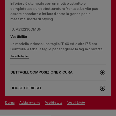
inferiore è stampata con un motivo astratto e
completata da un'abbottonatura frontale. La vita può
essere annodata o infilata dentro la gonna per la
massima libertà di styling.
ID: A212230DMBN
Vestibilità
La modella indossa una taglia IT 40 ed è alta 175 cm
Controlla la tabella taglie per scegliere la taglia corretta.
Tabella taglie
DETTAGLI, COMPOSIZIONE & CURA
HOUSE OF DIESEL
donna
abbigliamento
vestiti e tute
vestiti & tute