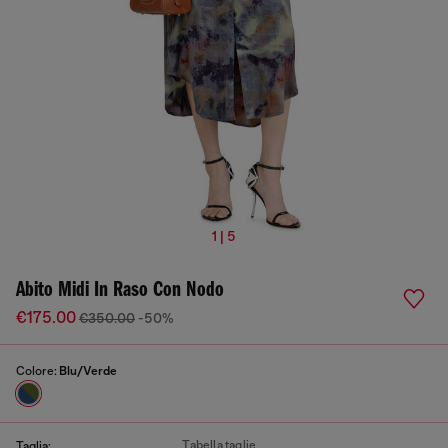
1 | 5
Abito Midi In Raso Con Nodo
€175.00
€350.00
-50%
Colore:
Blu/Verde
Tabella taglie
Taglia: