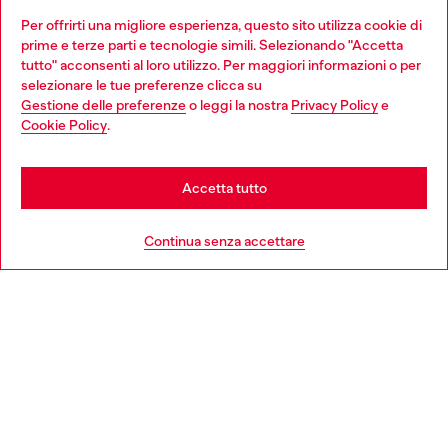
Dona il tuo 5x1000 a OTB Foundation, l’organizzazione non
Per offrirti una migliore esperienza, questo sito utilizza cookie di
profit del gruppo OTB che sostiene progetti concreti per
prime e terze parti e tecnologie simili. Selezionando "Accetta
giovani, donne, inclusione ed emergenze in tutto il mondo.
tutto" acconsenti al loro utilizzo. Per maggiori informazioni o per
Choose your location
selezionare le tue preferenze clicca su
Gestione delle preferenze
o leggi la nostra
Privacy Policy
e
You are currently browsing Italia website, but it seems you may
Cookie Policy
.
Scopri di più
be based in United States
Stay in Italia
Accetta tutto
HELP
Go to United States
Continua senza accettare
AREA LEGAL
WORLD OF DIESEL
CORPORATE