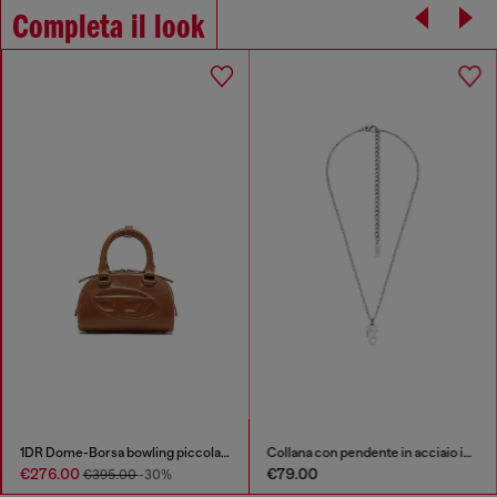
Completa il look
1DR Dome-Borsa bowling piccola in pelle pull-up
Collana con pendente in acciaio inox
€276.00
€79.00
€395.00
-30%