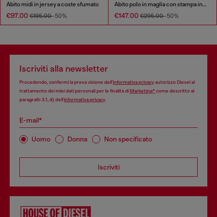
Abito midi in jersey a coste sfumato
Abito polo in maglia con stampa interna
€97.00
€147.00
€195.00
-50%
€295.00
-50%
Iscriviti alla newsletter
Procedendo, confermi la presa visione dell’
informativa privacy
autorizzo Diesel al
trattamento dei miei dati personali per le finalità di
Marketing*
come descritto al
paragrafo 3.1, d) dell’
informativa privacy
.
E-mail*
Uomo
Donna
Non specificato
Iscriviti