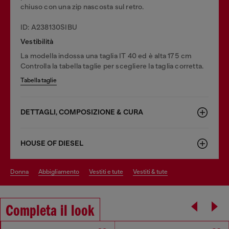
chiuso con una zip nascosta sul retro.
ID: A238130SIBU
Vestibilità
La modella indossa una taglia IT 40 ed è alta 175 cm
Controlla la tabella taglie per scegliere la taglia corretta.
Tabella taglie
DETTAGLI, COMPOSIZIONE & CURA
HOUSE OF DIESEL
donna
abbigliamento
vestiti e tute
vestiti & tute
Completa il look