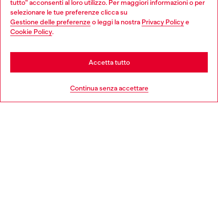
tutto" acconsenti al loro utilizzo. Per maggiori informazioni o per
Choose your location
selezionare le tue preferenze clicca su
Gestione delle preferenze
o leggi la nostra
Privacy Policy
e
You are currently browsing Italia website, but it seems you may
Cookie Policy
.
Scopri di più
be based in United States
Stay in Italia
Accetta tutto
HELP
Go to United States
Continua senza accettare
AREA LEGAL
WORLD OF DIESEL
CORPORATE