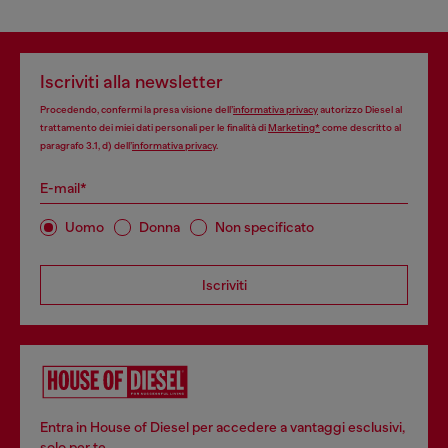
Iscriviti alla newsletter
Procedendo, confermi la presa visione dell’
informativa privacy
autorizzo Diesel al
trattamento dei miei dati personali per le finalità di
Marketing*
come descritto al
paragrafo 3.1, d) dell’
informativa privacy
.
E-mail*
Uomo
Donna
Non specificato
Iscriviti
Entra in House of Diesel per accedere a vantaggi esclusivi,
solo per te.