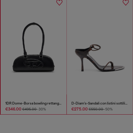
1DR Dome-Borsa bowling rettangolare in pelle effetto snake
D-Diam's-Sandali con listini sottili effetto coccodrillo
€346.00
€275.00
€495.00
-30%
€550.00
-50%