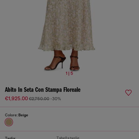
1 | 5
Abito In Seta Con Stampa Floreale
€1,925.00
€2,750.00
-30%
Colore:
Beige
Tabella taglie
Taglia: