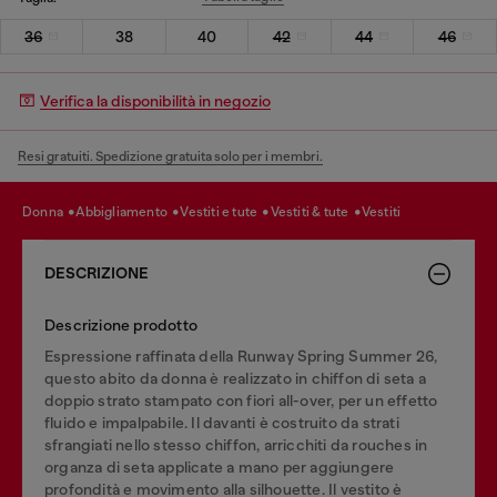
36
38
40
42
44
46
Verifica la disponibilità in negozio
Resi gratuiti. Spedizione gratuita solo per i membri.
donna
abbigliamento
vestiti e tute
vestiti & tute
vestiti
DESCRIZIONE
Descrizione prodotto
Espressione raffinata della Runway Spring Summer 26,
questo abito da donna è realizzato in chiffon di seta a
doppio strato stampato con fiori all-over, per un effetto
fluido e impalpabile. Il davanti è costruito da strati
sfrangiati nello stesso chiffon, arricchiti da rouches in
organza di seta applicate a mano per aggiungere
profondità e movimento alla silhouette. Il vestito è