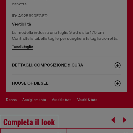
canotta.
ID: A225920EGED
Vestibilità
La modella indossa una taglia S ed è alta 175 cm
Controlla la tabella taglie per scegliere la taglia corretta.
Tabella taglie
DETTAGLI, COMPOSIZIONE & CURA
HOUSE OF DIESEL
donna
abbigliamento
vestiti e tute
vestiti & tute
Completa il look