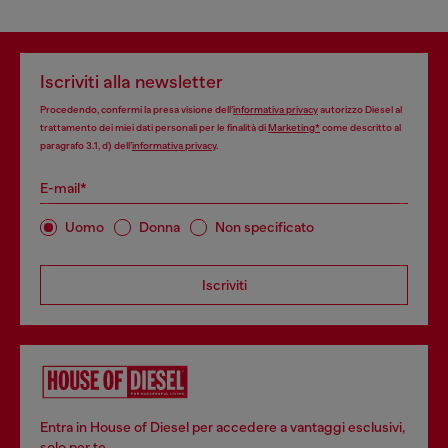
Iscriviti alla newsletter
Procedendo, confermi la presa visione dell’
informativa privacy
autorizzo Diesel al
trattamento dei miei dati personali per le finalità di
Marketing*
come descritto al
paragrafo 3.1, d) dell’
informativa privacy
.
E-mail*
Uomo
Donna
Non specificato
Iscriviti
Entra in House of Diesel per accedere a vantaggi esclusivi,
solo per te.