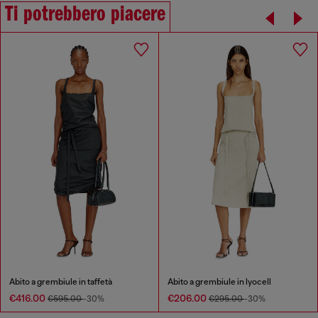
Ti potrebbero piacere
Abito a grembiule in taffetà
Abito a grembiule in lyocell
€416.00
€206.00
€595.00
-30%
€295.00
-30%