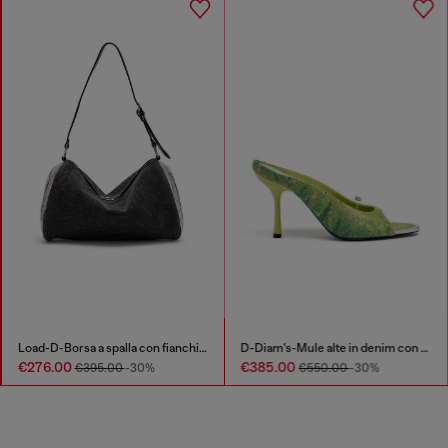
Load-D-Borsa a spalla con fianchi Oval D
D-Diam's-Mule alte in denim con Oval D galleggiante
€276.00
€385.00
€395.00
-30%
€550.00
-30%