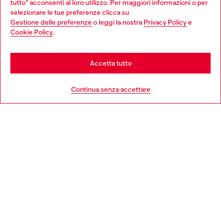
tutto" acconsenti al loro utilizzo. Per maggiori informazioni o per
Choose your location
selezionare le tue preferenze clicca su
Gestione delle preferenze
o leggi la nostra
Privacy Policy
e
You are currently browsing Italia website, but it seems you may
Cookie Policy
.
Scopri di più
be based in United States
Stay in Italia
Accetta tutto
HELP
Go to United States
Continua senza accettare
AREA LEGAL
WORLD OF DIESEL
CORPORATE