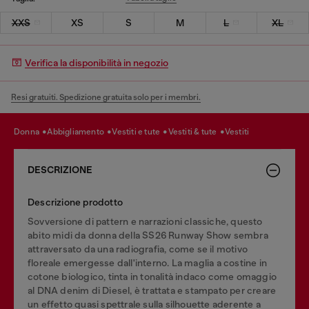
XXS
XS
S
M
L
XL
Verifica la disponibilità in negozio
Resi gratuiti. Spedizione gratuita solo per i membri.
donna
abbigliamento
vestiti e tute
vestiti & tute
vestiti
DESCRIZIONE
Descrizione prodotto
Sovversione di pattern e narrazioni classiche, questo
abito midi da donna della SS26 Runway Show sembra
attraversato da una radiografia, come se il motivo
floreale emergesse dall'interno. La maglia a costine in
cotone biologico, tinta in tonalità indaco come omaggio
al DNA denim di Diesel, è trattata e stampato per creare
un effetto quasi spettrale sulla silhouette aderente a